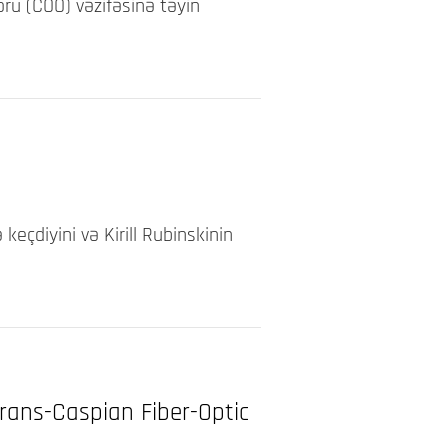
ru (COO) vəzifəsinə təyin
eçdiyini və Kirill Rubinskinin
rans-Caspian Fiber-Optic