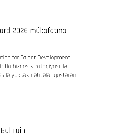
ward 2026 mükafatına
ation for Talent Development
tla biznes strategiyası ilə
təsilə yüksək nəticələr göstərən
 Bahrain