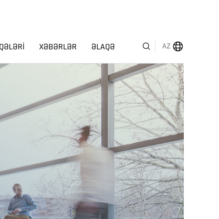
QƏLƏRI
XƏBƏRLƏR
ƏLAQƏ
AZ
MENYU
HAQQIMIZDA
BIZNES SEQMENTLƏRI
İNSAN KAPITALI
MÜKAFATLAR
İNVESTOR ƏLAQƏLƏRI