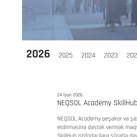
2026
2025
2024
2023
202
24 İyun 2026
NEQSOL Academy SkillHub 
NEQSOL Academy peşəkar və şəxsi i
etdirməsinə dəstək vermək məqsə
SkillHub istifadəçilərə sürətlə 