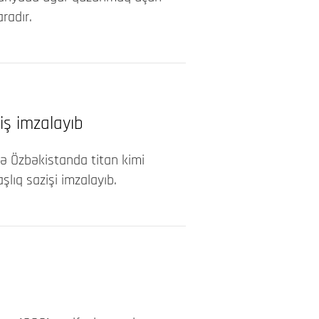
radır.
iş imzalayıb
ə Özbəkistanda titan kimi
şlıq sazişi imzalayıb.