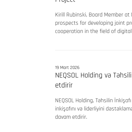
Kirill Rubinski, Board Member a
prospects for developing joint p
cooperation in the field of digita
19 Mart 2026
NEQSOL Holding və Təhsil
etdirir
NEQSOL Holding, Təhsilin İnkişafı
inkişafını və liderliyini dəstəkl
davam etdirir.