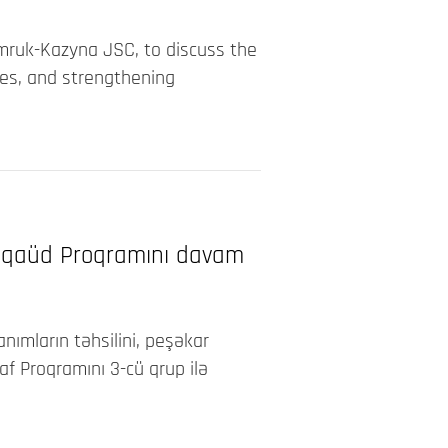
mruk-Kazyna JSC, to discuss the
tes, and strengthening
 Təqaüd Proqramını davam
nımların təhsilini, peşəkar
af Proqramını 3-cü qrup ilə