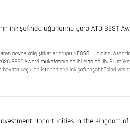
rın inkişafında uğurlarına görə ATD BEST A
tərən beynəlxalq şirkətlər qrupu NEQSOL Holding, Associ
026 BEST Award mükafatının qalibi elan edilib. Bu mükafa
a həyata keçirilən istedadların inkişafı təşəbbüsləri vasi
Investment Opportunities in the Kingdom of