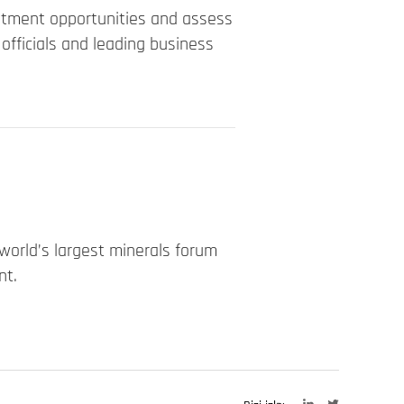
vestment opportunities and assess
officials and leading business
world’s largest minerals forum
nt.