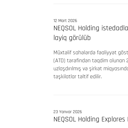
12 Mart 2026
NEQSOL Holding istedadla
layiq görülüb
Müxtəlif sahələrdə fəaliyyət gös
(ATD) tərəfindən təqdim olunan 2
uzlaşdırılmış və şirkət miqyasınd
təşkilatlar təltif edilir.
23 Yanvar 2026
NEQSOL Holding Explores 