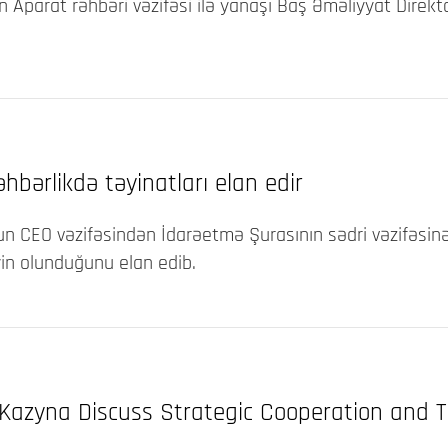
Aparat rəhbəri vəzifəsi ilə yanaşı Baş Əməliyyat Direkto
hbərlikdə təyinatları elan edir
 CEO vəzifəsindən İdarəetmə Şurasının sədri vəzifəsinə k
yin olunduğunu elan edib.
azyna Discuss Strategic Cooperation and T