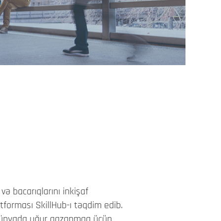
XƏBƏRLƏR
ƏLAQƏ
ə bacarıqlarını inkişaf
forması SkillHub-ı təqdim edib.
ir dünyada uğur qazanmaq üçün