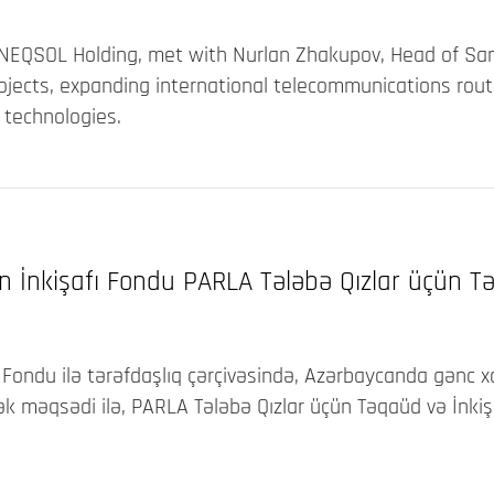
t NEQSOL Holding, met with Nurlan Zhakupov, Head of Sa
rojects, expanding international telecommunications rou
l technologies.
in İnkişafı Fondu PARLA Tələbə Qızlar üçün
 Fondu ilə tərəfdaşlıq çərçivəsində, Azərbaycanda gənc xa
əmək məqsədi ilə, PARLA Tələbə Qızlar üçün Təqaüd və İnkiş