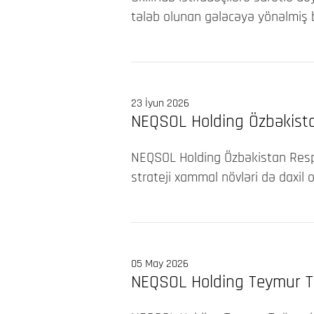
tələb olunan gələcəyə yönəlmiş bi
23 İyun 2026
NEQSOL Holding Özbəkistan
NEQSOL Holding Özbəkistan Respu
strateji xammal növləri də daxil o
05 May 2026
NEQSOL Holding Teymur Ta