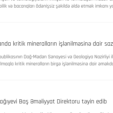
lik və bacarıqları ödənişsiz şəkildə əldə etmək imkanı ya
da kritik mineralların işlənilməsinə dair saz
blikasının Dağ-Mədən Sənayesi və Geologiya Nazirliyi il
lmaqla kritik mineralların birgə işlənilməsinə dair əməkda
ğıyevi Baş Əməliyyat Direktoru təyin edib