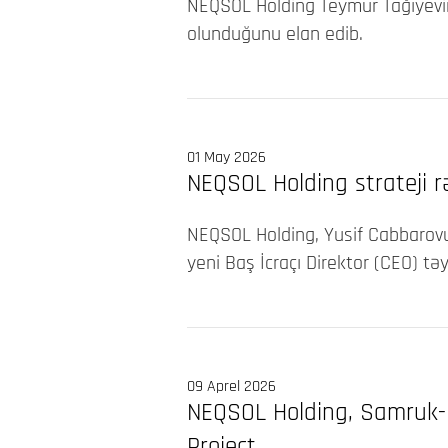
NEQSOL Holding Teymur Tağıyevin 
olunduğunu elan edib.
01 May 2026
NEQSOL Holding strateji rə
NEQSOL Holding, Yusif Cabbarovun
yeni Baş İcraçı Direktor (CEO) tə
09 Aprel 2026
NEQSOL Holding, Samruk-K
Project