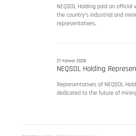
NEQSOL Holding paid an official 
the country’s industrial and min
representatives.
21 Yanvar 2026
NEQSOL Holding Represen
Representatives of NEQSOL Holdi
dedicated to the future of mining