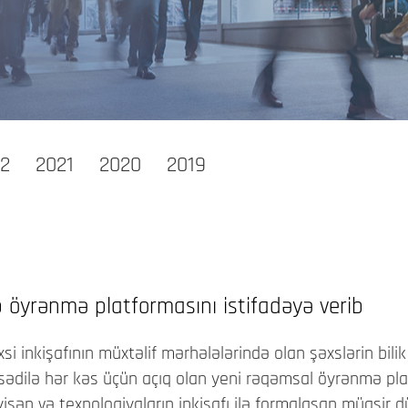
2
2021
2020
2019
öyrənmə platformasını istifadəyə verib
nkişafının müxtəlif mərhələlərində olan şəxslərin bilik v
dilə hər kəs üçün açıq olan yeni rəqəmsal öyrənmə plat
dəyişən və texnologiyaların inkişafı ilə formalaşan müas