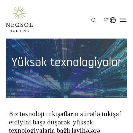
AZ
MENYU
Yüksək texnologiyalar
HAQQIMIZDA
BIZNES SEQMENTLƏRI
İNSAN KAPITALI
MÜKAFATLAR
Biz texnoloji inkişafların sürətlə inkişaf
İNVESTOR ƏLAQƏLƏRI
etdiyini başa düşərək, yüksək
texnologiyalarla bağlı layihələrə