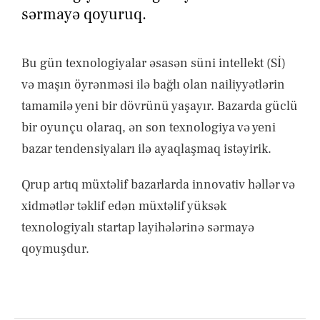
XƏBƏRLƏR
sərmayə qoyuruq.
ƏLAQƏ
Bu gün texnologiyalar əsasən süni intellekt (Sİ)
və maşın öyrənməsi ilə bağlı olan nailiyyətlərin
tamamilə yeni bir dövrünü yaşayır. Bazarda güclü
bir oyunçu olaraq, ən son texnologiya və yeni
bazar tendensiyaları ilə ayaqlaşmaq istəyirik.
Qrup artıq müxtəlif bazarlarda innovativ həllər və
xidmətlər təklif edən müxtəlif yüksək
texnologiyalı startap layihələrinə sərmayə
qoymuşdur.