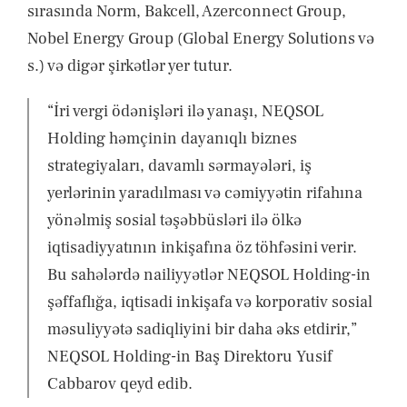
sırasında Norm, Bakcell, Azerconnect Group,
Nobel Energy Group (Global Energy Solutions və
s.) və digər şirkətlər yer tutur.
“İri vergi ödənişləri ilə yanaşı, NEQSOL
Holding həmçinin dayanıqlı biznes
strategiyaları, davamlı sərmayələri, iş
yerlərinin yaradılması və cəmiyyətin rifahına
yönəlmiş sosial təşəbbüsləri ilə ölkə
iqtisadiyyatının inkişafına öz töhfəsini verir.
Bu sahələrdə nailiyyətlər NEQSOL Holding-in
şəffaflığa, iqtisadi inkişafa və korporativ sosial
məsuliyyətə sadiqliyini bir daha əks etdirir,”
NEQSOL Holding-in Baş Direktoru Yusif
Cabbarov qeyd edib.