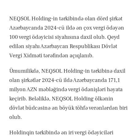
XƏBƏRLƏR
ƏLAQƏ
NEQSOL Holding-in tərkibində olan dörd şirkət
Azərbaycanda 2024-cü ildə ən çox vergi ödəyən
100 vergi ödəyicisi siyahısına daxil olub. Qeyd
edilən siyahı Azərbaycan Respublikası Dövlət
Vergi Xidməti tərəfindən açıqlanıb.
Ümumilikdə, NEQSOL Holding-in tərkibinə daxil
olan şirkətlər 2024-cü ildə Azərbaycanda 171,1
milyon AZN məbləğində vergi ödənişləri həyata
keçirib. Beləliklə, NEQSOL Holding ölkənin
dövlət büdcəsinə ən böyük töhfə verənlərdən biri
olub.
Holdinqin tərkibində ən iri vergi ödəyiciləri