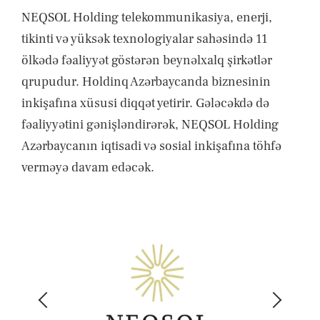
NEQSOL Holding telekommunikasiya, enerji,
tikinti və yüksək texnologiyalar sahəsində 11
ölkədə fəaliyyət göstərən beynəlxalq şirkətlər
qrupudur. Holdinq Azərbaycanda biznesinin
inkişafına xüsusi diqqət yetirir. Gələcəkdə də
fəaliyyətini gənişləndirərək, NEQSOL Holding
Azərbaycanın iqtisadi və sosial inkişafına töhfə
verməyə davam edəcək.