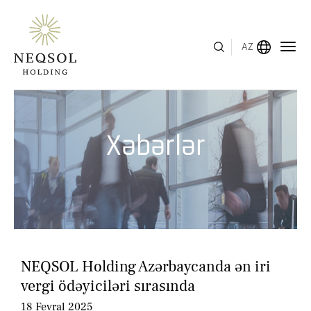
AZ
MENYU
Xəbərlər
HAQQIMIZDA
BIZNES SEQMENTLƏRI
İNSAN KAPITALI
MÜKAFATLAR
NEQSOL Holding Azərbaycanda ən iri
İNVESTOR ƏLAQƏLƏRI
vergi ödəyiciləri sırasında
18 Fevral 2025