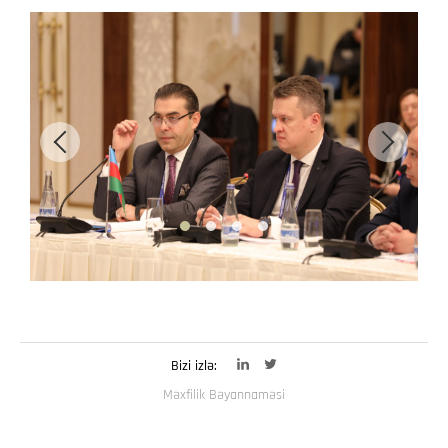
Bizi izlə:
Məxfilik Bəyannaməsi
© NEQSOL Holding. Bütün hüquqlar qorunur.