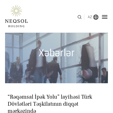
AZ
MENYU
Xəbərlər
HAQQIMIZDA
BIZNES SEQMENTLƏRI
İNSAN KAPITALI
MÜKAFATLAR
“Rəqəmsal İpək Yolu” layihəsi Türk
İNVESTOR ƏLAQƏLƏRI
Dövlətləri Təşkilatının diqqət
mərkəzində