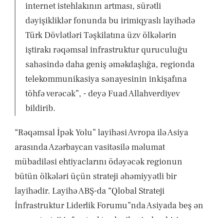
internet istehlakının artması, sürətli
dəyişikliklər fonunda bu irimiqyaslı layihədə
Türk Dövlətləri Təşkilatına üzv ölkələrin
iştirakı rəqəmsal infrastruktur quruculuğu
sahəsində daha geniş əməkdaşlığa, regionda
telekommunikasiya sənayesinin inkişafına
töhfə verəcək”, - deyə Fuad Allahverdiyev
bildirib.
“Rəqəmsal İpək Yolu” layihəsi Avropa ilə Asiya
arasında Azərbaycan vasitəsilə məlumat
mübadiləsi ehtiyaclarını ödəyəcək regionun
bütün ölkələri üçün strateji əhəmiyyətli bir
layihədir. Layihə ABŞ-da “Qlobal Strateji
İnfrastruktur Liderlik Forumu”nda Asiyada beş ən