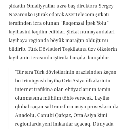
şirkətin Əməliyyatlar üzrə baş direktoru Sergey
Nazarenko iştirak edərək AzerTelecom şirkəti
tərəfindən icra olunan “Rəqəmsal İpək Yolu”
layihəsini təqdim ediblər. Şirkət nümayəndələri
layihəyə regionda böyük marağın olduğunu
bildirib, Türk Dövlətləri Təşkilatına üzv ölkələrin
layihənin icrasında iştirakı barədə danışıblar.
“Bir sıra Türk dövlətlərinin ərazisindən keçən
bu irimiqyaslı layihə Orta Asiya ölkələrinin
internet trafikinə olan ehtiyaclarının təmin
olunmasına mühüm töhfə verəcək. Layihə
qlobal rəqəmsal transformasiya proseslərində
Anadolu, Cənubi Qafqaz, Orta Asiya kimi
regionlarda yeni imkanlar açacaq. Dünyada