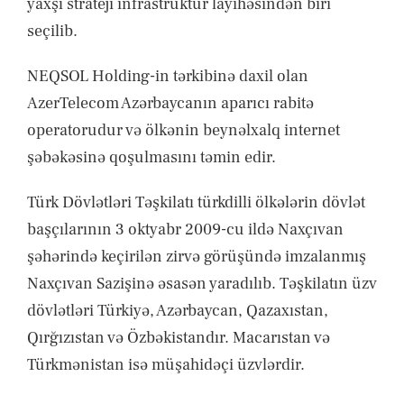
yaxşı strateji infrastruktur layihəsindən biri
seçilib.
NEQSOL Holding-in tərkibinə daxil olan
AzerTelecom Azərbaycanın aparıcı rabitə
operatorudur və ölkənin beynəlxalq internet
şəbəkəsinə qoşulmasını təmin edir.
Türk Dövlətləri Təşkilatı türkdilli ölkələrin dövlət
başçılarının 3 oktyabr 2009-cu ildə Naxçıvan
şəhərində keçirilən zirvə görüşündə imzalanmış
Naxçıvan Sazişinə əsasən yaradılıb. Təşkilatın üzv
dövlətləri Türkiyə, Azərbaycan, Qazaxıstan,
Qırğızıstan və Özbəkistandır. Macarıstan və
Türkmənistan isə müşahidəçi üzvlərdir.