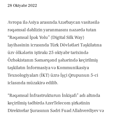
XƏBƏRLƏR
28 Oktyabr 2022
ƏLAQƏ
Avropa ilə Asiya arasında Azərbaycan vasitəsilə
rəqəmsal dəhlizin yaranmasını nəzərdə tutan
“Rəqəmsal İpək Yolu” (Digital Silk Way)
layihəsinin icrasında Türk Dövlətləri Təşkilatına
üzv ölkələrin iştirakı 25 oktyabr tarixində
Özbəkistanın Səmərqənd şəhərində keçirilmiş
təşkilatın İnformasiya və Kommunikasiya
Texnologiyaları (İKT) üzrə İşçi Qrupunun 5-ci
iclasında müzakirə edilib.
“Rəqəmsal İnfrastrukturun İnkişafı” adı altında
keçirilmiş tədbirdə AzerTelecom şirkətinin
Direktorlar Şurasının Sədri Fuad Allahverdiyev və