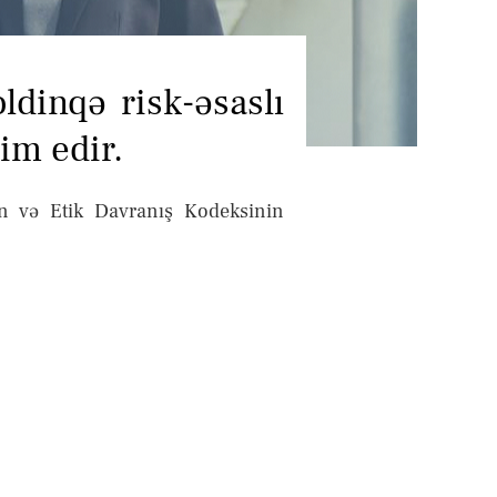
XƏBƏRLƏR
ƏLAQƏ
ldinqə risk-əsaslı
dim edir.
rın və Etik Davranış Kodeksinin