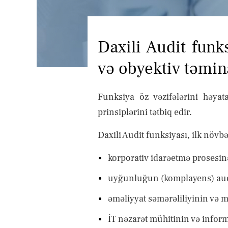
Daxili Audit funk
və obyektiv təmina
Funksiya öz vəzifələrini həyat
prinsiplərini tətbiq edir.
Daxili Audit funksiyası, ilk növ
korporativ idarəetmə prosesinə
uyğunluğun (komplayens) audi
əməliyyat səmərəliliyinin və m
İT nəzarət mühitinin və inform