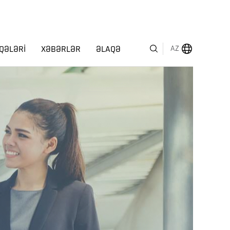
QƏLƏRI
XƏBƏRLƏR
ƏLAQƏ
AZ
MENYU
HAQQIMIZDA
BIZNES SEQMENTLƏRI
İNSAN KAPITALI
MÜKAFATLAR
İNVESTOR ƏLAQƏLƏRI