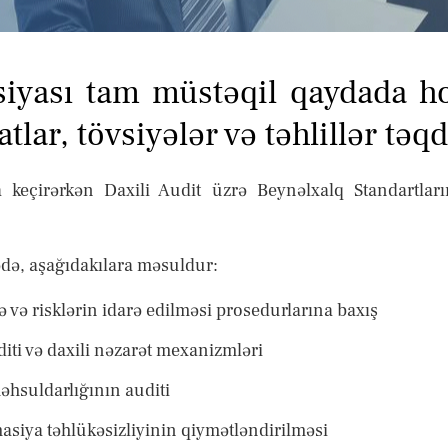
siyası tam müstəqil qaydada ho
tlar, tövsiyələr və təhlillər təq
a keçirərkən Daxili Audit üzrə Beynəlxalq Standartla
bədə, aşağıdakılara məsuldur:
 və risklərin idarə edilməsi prosedurlarına baxış
ti və daxili nəzarət mexanizmləri
əhsuldarlığının auditi
asiya təhlükəsizliyinin qiymətləndirilməsi