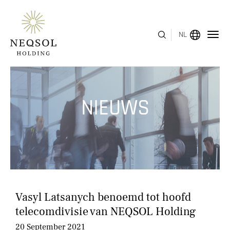
NL
MENU
NIEUWS
OVER ONS
BEDRIJFSSEGMENTEN
HUMAN CAPITAL
ONDERSCHEIDINGEN
Vasyl Latsanych benoemd tot hoofd
INVESTEERDERSRELATIES
telecomdivisie van NEQSOL Holding
20 September 2021