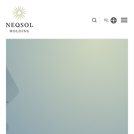
NL
MENU
OVER ONS
BEDRIJFSSEGMENTEN
HUMAN CAPITAL
ONDERSCHEIDINGEN
INVESTEERDERSRELATIES