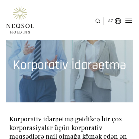
AZ
MENYU
Korporativ İdarəetmə
HAQQIMIZDA
BIZNES SEQMENTLƏRI
İNSAN KAPITALI
MÜKAFATLAR
Korporativ idarəetmə getdikcə bir çox
İNVESTOR ƏLAQƏLƏRI
korporasiyalar üçün korporativ
məqsədlərə nail olmağa kömək edən ən