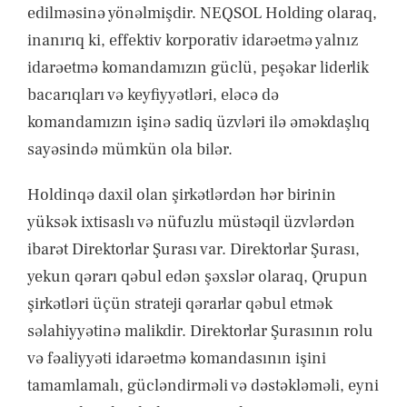
edilməsinə yönəlmişdir. NEQSOL Holding olaraq,
inanırıq ki, effektiv korporativ idarəetmə yalnız
idarəetmə komandamızın güclü, peşəkar liderlik
bacarıqları və keyfiyyətləri, eləcə də
komandamızın işinə sadiq üzvləri ilə əməkdaşlıq
sayəsində mümkün ola bilər.
Holdinqə daxil olan şirkətlərdən hər birinin
yüksək ixtisaslı və nüfuzlu müstəqil üzvlərdən
ibarət Direktorlar Şurası var. Direktorlar Şurası,
yekun qərarı qəbul edən şəxslər olaraq, Qrupun
şirkətləri üçün strateji qərarlar qəbul etmək
səlahiyyətinə malikdir. Direktorlar Şurasının rolu
və fəaliyyəti idarəetmə komandasının işini
tamamlamalı, gücləndirməli və dəstəkləməli, eyni