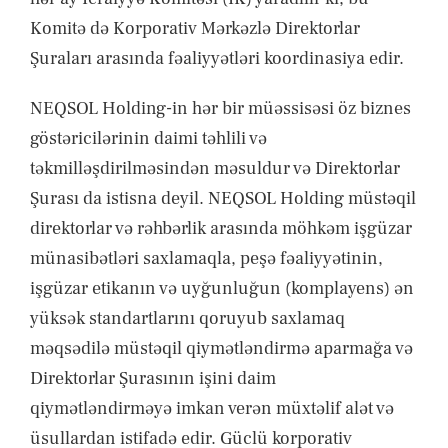
Komitə də Korporativ Mərkəzlə Direktorlar
Şuraları arasında fəaliyyətləri koordinasiya edir.
NEQSOL Holding-in hər bir müəssisəsi öz biznes
göstəricilərinin daimi təhlili və
təkmilləşdirilməsindən məsuldur və Direktorlar
Şurası da istisna deyil. NEQSOL Holding müstəqil
direktorlar və rəhbərlik arasında möhkəm işgüzar
münasibətləri saxlamaqla, peşə fəaliyyətinin,
işgüzar etikanın və uyğunluğun (komplayens) ən
yüksək standartlarını qoruyub saxlamaq
məqsədilə müstəqil qiymətləndirmə aparmağa və
Direktorlar Şurasının işini daim
qiymətləndirməyə imkan verən müxtəlif alət və
üsullardan istifadə edir. Güclü korporativ