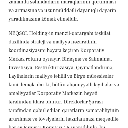
zamanda səhmdarların maraqlarının qorunması
və artmasına və uzunmüddətli dayanıqlı dəyərin
yaradılmasına kömək etməlidir.
NEQSOL Holding-in mənzil-qərargahı təşkilat
daxilində strateji və maliyyə nəzarətinin
koordinasiyasını həyata keçirən Korporativ
Mərkəz rolunu oynayır. Birləşmə və Satınalma,
İnvestisiya, Restrukturizasiya, Qiymətləndirmə,
Layihələrin maliyyə təhlili və Birgə müəssisələr
kimi demək olar ki, bütün əhəmiyyətli layihələr və
əməliyyatlar Korporativ Mərkəzin heyəti
tərəfindən idarə olunur. Direktorlar Şurası
tərəfindən qəbul edilən qərarların səmərəliliyinin
artırılması və tövsiyələrin hazırlanması məqsədilə
hər ay İcraiyyə Komitəsi (İK) yaradılır ki, bu