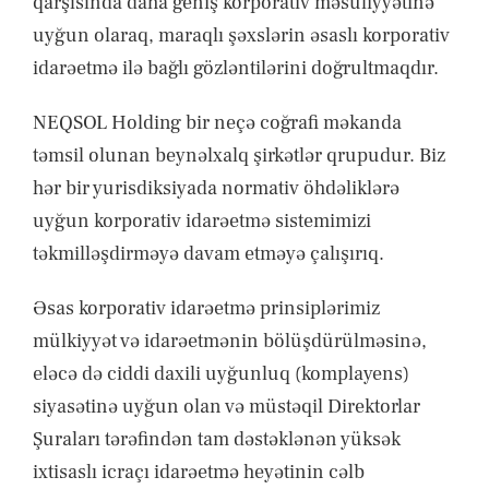
qarşısında daha geniş korporativ məsuliyyətinə
uyğun olaraq, maraqlı şəxslərin əsaslı korporativ
idarəetmə ilə bağlı gözləntilərini doğrultmaqdır.
NEQSOL Holding bir neçə coğrafi məkanda
təmsil olunan beynəlxalq şirkətlər qrupudur. Biz
hər bir yurisdiksiyada normativ öhdəliklərə
uyğun korporativ idarəetmə sistemimizi
təkmilləşdirməyə davam etməyə çalışırıq.
Əsas korporativ idarəetmə prinsiplərimiz
mülkiyyət və idarəetmənin bölüşdürülməsinə,
eləcə də ciddi daxili uyğunluq (komplayens)
siyasətinə uyğun olan və müstəqil Direktorlar
Şuraları tərəfindən tam dəstəklənən yüksək
ixtisaslı icraçı idarəetmə heyətinin cəlb