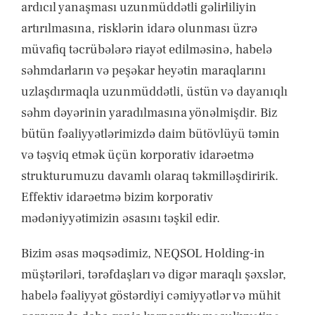
ardıcıl yanaşması uzunmüddətli gəlirliliyin
artırılmasına, risklərin idarə olunması üzrə
müvafiq təcrübələrə riayət edilməsinə, habelə
səhmdarların və peşəkar heyətin maraqlarını
uzlaşdırmaqla uzunmüddətli, üstün və dayanıqlı
səhm dəyərinin yaradılmasına yönəlmişdir. Biz
bütün fəaliyyətlərimizdə daim bütövlüyü təmin
və təşviq etmək üçün korporativ idarəetmə
strukturumuzu davamlı olaraq təkmilləşdiririk.
Effektiv idarəetmə bizim korporativ
mədəniyyətimizin əsasını təşkil edir.
Bizim əsas məqsədimiz, NEQSOL Holding-in
müştəriləri, tərəfdaşları və digər maraqlı şəxslər,
habelə fəaliyyət göstərdiyi cəmiyyətlər və mühit