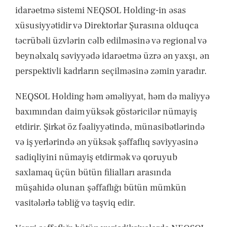
idarəetmə sistemi NEQSOL Holding-in əsas
xüsusiyyətidir və Direktorlar Şurasına olduqca
təcrübəli üzvlərin cəlb edilməsinə və regional və
beynəlxalq səviyyədə idarəetmə üzrə ən yaxşı, ən
perspektivli kadrların seçilməsinə zəmin yaradır.
NEQSOL Holding həm əməliyyat, həm də maliyyə
baxımından daim yüksək göstəricilər nümayiş
etdirir. Şirkət öz fəaliyyətində, münasibətlərində
və iş yerlərində ən yüksək şəffaflıq səviyyəsinə
sadiqliyini nümayiş etdirmək və qoruyub
saxlamaq üçün bütün filialları arasında
müşahidə olunan şəffaflığı bütün mümkün
vasitələrlə təbliğ və təşviq edir.