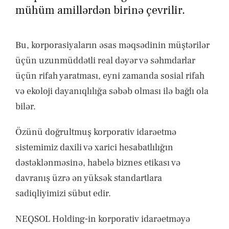
XƏBƏRLƏR
mühüm amillərdən birinə çevrilir.
ƏLAQƏ
Bu, korporasiyaların əsas məqsədinin müştərilər
üçün uzunmüddətli real dəyər və səhmdarlar
üçün rifah yaratması, eyni zamanda sosial rifah
və ekoloji dayanıqlılığa səbəb olması ilə bağlı ola
bilər.
Özünü doğrultmuş korporativ idarəetmə
sistemimiz daxili və xarici hesabatlılığın
dəstəklənməsinə, habelə biznes etikası və
davranış üzrə ən yüksək standartlara
sadiqliyimizi sübut edir.
NEQSOL Holding-in korporativ idarəetməyə