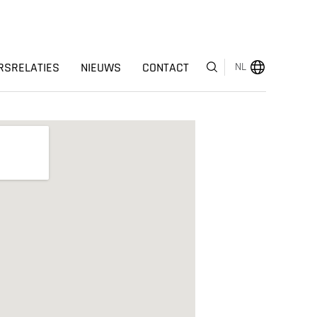
RSRELATIES
NIEUWS
CONTACT
NL
MENU
OVER ONS
BEDRIJFSSEGMENTEN
HUMAN CAPITAL
ONDERSCHEIDINGEN
INVESTEERDERSRELATIES