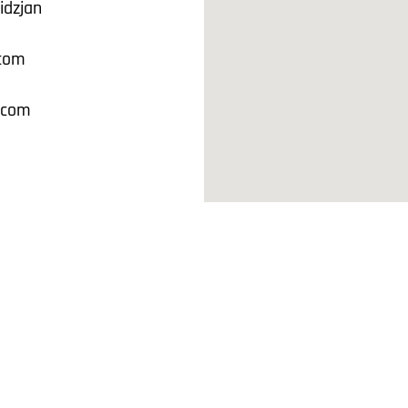
idzjan
.com
.com