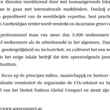
un diensten voortdurend door met toonaangevende loka
an te gaan met internationale marktleiders. Dankzij 
eprofiteerd van de wereldwijde expertise, best pract
 Azerbeidzjan verder wordt versterkt en duurzame groei v
professioneel team van meer dan 3.000 werknemers 
l werknemers als de arbeidsmarkt in het algemeen. Daar
gendergelijkheid en inclusiviteit, en cultiveert het een 
is het enige lokale bedrijf dat drie opeenvolgende ja
nstitute.
 focus op de principes milieu, maatschappij en bestuur (
isatie vermindert de organisatie de CO₂-uitstoot en he
d van het United Nations Global Compact en stemt zijn
op
www.azerconnect.az