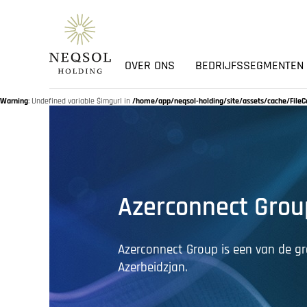
OVER ONS
BEDRIJFSSEGMENTEN
Warning
: Undefined variable $imgurl in
/home/app/neqsol-holding/site/assets/cache/File
Azerconnect Grou
Azerconnect Group is een van de gro
Azerbeidzjan.