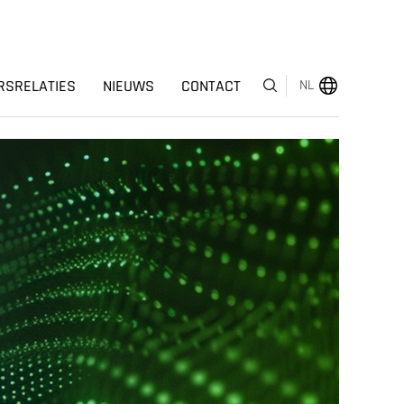
RSRELATIES
NIEUWS
CONTACT
NL
MENU
OVER ONS
BEDRIJFSSEGMENTEN
HUMAN CAPITAL
ONDERSCHEIDINGEN
INVESTEERDERSRELATIES