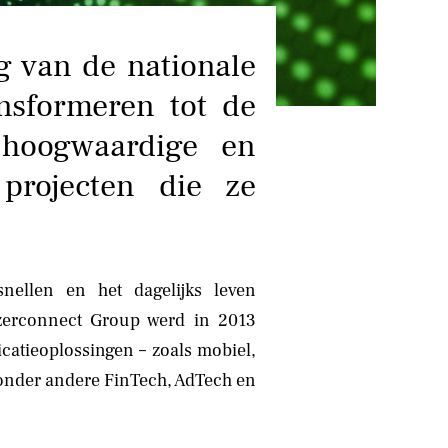
NIEUWS
g van de nationale
CONTACT
nsformeren tot de
 hoogwaardige en
 projecten die ze
snellen en het dagelijks leven
Azerconnect Group werd in 2013
catieoplossingen – zoals mobiel,
n onder andere FinTech, AdTech en