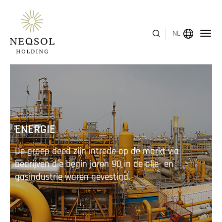
NL
MENU
OVER ONS
ENERGIE
BEDRIJFSSEGMENTEN
De groep deed zijn intrede op de markt via
HUMAN CAPITAL
bedrijven die begin jaren 90 in de olie- en
gasindustrie waren gevestigd.
ONDERSCHEIDINGEN
INVESTEERDERSRELATIES