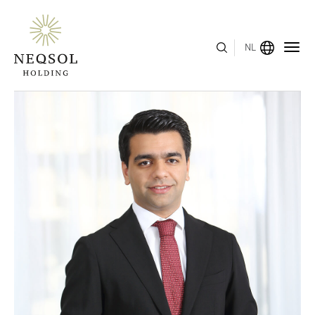
NL
MENU
OVER ONS
BEDRIJFSSEGMENTEN
HUMAN CAPITAL
ONDERSCHEIDINGEN
INVESTEERDERSRELATIES