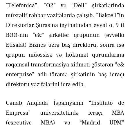
“Telefonica”, “O2” və “Dell” şirkətlərində
müxtəlif rəhbər vəzifələrdə çalışıb. “Bakcell”in
Direktorlar Şurasına təyinatından əvvəl o, 9 il
BƏƏ-nin “e&” şirkətlər qrupunun (əvvəlki
Etisalat) Biznes üzrə baş direktoru, sonra isə
qrupun müəssisə və hökumət qurumlarına
rəqəmsal transformasiya xidməti göstərən “e&
enterprise” adlı törəmə şirkətinin baş icraçı
direktoru vəzifələrini icra edib.
Cənab Anqlada İspaniyanın “Instituto de
Empresa” universitetində icraçı MBA
(executive MBA) və “Madrid UPM”