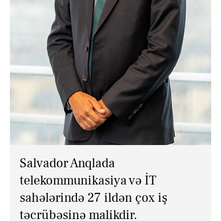
XƏBƏRLƏR
ƏLAQƏ
Salvador Anqlada
telekommunikasiya və İT
sahələrində 27 ildən çox iş
təcrübəsinə malikdir.