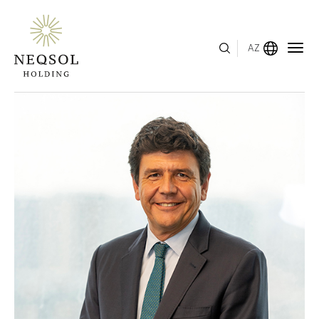
AZ
MENYU
HAQQIMIZDA
BIZNES SEQMENTLƏRI
İNSAN KAPITALI
MÜKAFATLAR
İNVESTOR ƏLAQƏLƏRI