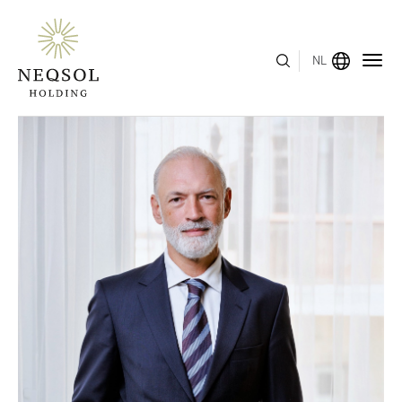
NL
MENU
OVER ONS
BEDRIJFSSEGMENTEN
HUMAN CAPITAL
ONDERSCHEIDINGEN
INVESTEERDERSRELATIES