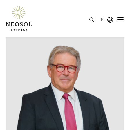
NL
MENU
OVER ONS
BEDRIJFSSEGMENTEN
HUMAN CAPITAL
ONDERSCHEIDINGEN
INVESTEERDERSRELATIES