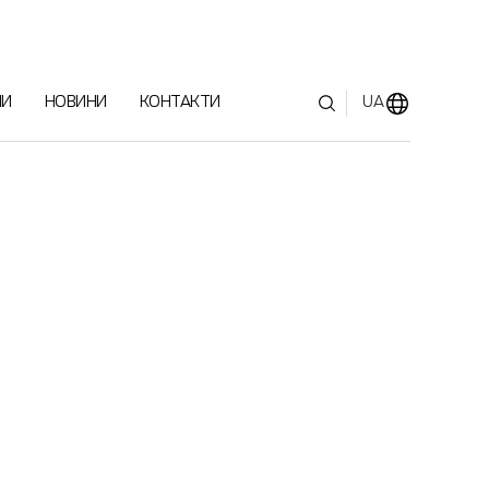
МИ
НОВИНИ
КОНТАКТИ
UA
МЕНЮ
ПРО НАС
СФЕРИ БІЗНЕСУ
ЛЮДСЬКИЙ КАПІТАЛ
НАГОРОДИ
ЗВ'ЯЗКИ З ІНВЕСТОРАМИ